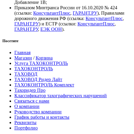
Добавление 1B;
Приказом Минтранса России от 16.10.2020 № 424
(ссылки:
КонсультантПлюс
,
ГАРАНТ.РУ
), Правилами
дорожного движения РФ (ссылка:
КонсультантПлюс
,
ГАРАНТ.РУ
) и ЕСТР (ссылки:
КонсультантПлюс
,
ГАРАНТ.РУ
,
ЕЭК ООН
).
Посетите
Главная
Магазин
/
Корзина
Услуга ТАХОКОНТРОЛЬ
ТАХОКОНТРОЛЬ
ТАХОВОД
ТАХОВОД Ридер Лайт
ТАХОКОНТРОЛЬ Комплект
Тахоридер Про
Классификатор тахографических нарушений
Связаться с нами
О компании
Руководство компании
График работы и контакты
Реквизиты
Портфолио